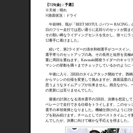
【7/29(金)：予選】
※天候：晴れ
※路面状況：ドライ
午前8時、我が「BEET MOTUL ジパツー RAC
日のフリー走行では思い通りに足回りのセットが固ま
その類い稀なライディングセンスを生かし、徐々にラップ
12番手に着けました。
続いて、第2ライダーの清水和樹選手がコースイン。
選手寄りのセットアップの為、その長所と短所を見極
重に周回を重ねます。Kawasaki開発ライダーのキャ
マシンの挙動を隅々までチェックしているかのように
午後に入り、2回目のタイムアタック開始です。西嶋
からマシンの仕様を変更して挑みますが、路面温度の
思うようなタイムアップが出来ません。残念ながら、
の更新には至りませんでした。
最後の計測となる清水選手の2回目。決勝を想定して
ベレージで走行できる仕様をトライします。このセッ
選手の本領発揮となりました。機械仕掛けのように2分
プを刻み続けます。チームとしてのベストタイムこそ
んでしたが、決勝に向けて確かな手応えを得ました。