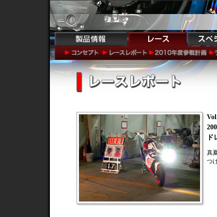
Vol
2
ド
真
つ