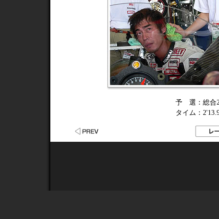
予 選
：
総合2
タイム
：
2'13.