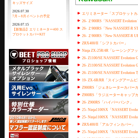
キッズサイズ
2026.07.30
エリミネーター「スプロケットカバ
7月～8月イベントの予定
26- Ｚ900RS「NASSERT Evolution 
2026.07.15
26- Ｚ900RS「New NASSERT-R 
【新製品】エリミネーター400 ス
プロケットカバーKIT
26- Ｚ900RS「New NASSERT-R 
ZRX400/II「シフトカバー」
Ninja ZX-25R/4R「レーシングフ
26- Z1100/SE NASSERT Evo
26- Z1100/SE NASSERT Ev
26- Z1100/SE NASSERT Evol
19- ZX-6R/RR「スイングアー
Z900RS「ジェネレーターカバー
Z900RS「ラジエーターキャップカバ
26- Z900RS「ハイパーバンク」
25- Ninja1100SX「NASSERT Evo
25- Ninja1100SX「NASSERT Evo
ZRX400/II「アルフィンカバー」
25- Ninja1100SX「NASSERT 