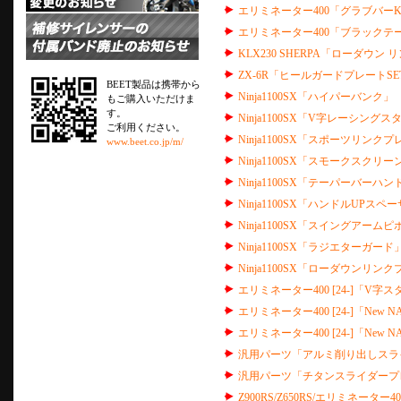
エリミネーター400「グラブバーK
エリミネーター400「ブラックテ
KLX230 SHERPA「ローダウン 
ZX-6R「ヒールガードプレートSE
BEET製品は携帯から
Ninja1100SX「ハイパーバンク」
もご購入いただけま
す。
Ninja1100SX「V字レーシング
ご利用ください。
Ninja1100SX「スポーツリンクプ
www.beet.co.jp/m/
Ninja1100SX「スモークスクリー
Ninja1100SX「テーパーバーハ
Ninja1100SX「ハンドルUPスペ
Ninja1100SX「スイングアーム
Ninja1100SX「ラジエターガード
Ninja1100SX「ローダウンリン
エリミネーター400 [24-]「V字
エリミネーター400 [24-]「New
エリミネーター400 [24-]「New
汎用パーツ「アルミ削り出しスラ
汎用パーツ「チタンスライダープ
Z900RS/Z650RS/エリミネータ