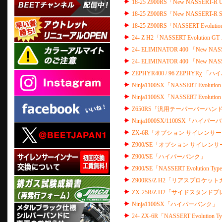
18-25 Z900RS「New NASSE
18-25 Z900RS「New NASSE
18-25 Z900RS「NASSERT Evo
24- Z H2「NASSERT Evolut
24- ELIMINATOR 400 「New
24- ELIMINATOR 400 「New
ZEPHYR400 / 96 ZEPHYRχ 
Ninja1100SX「NASSERT Evolu
Ninja1100SX「NASSERT Evolu
Z650RS「汎用テーパーバーハンド
Ninja1000SX/1100SX「ハイパ
ZX-6R「オプション サイレンサー
Z900/SE「オプション サイレン
Z900/SE「ハイパーバンク」
Z900/SE「NASSERT Evolutio
Z900RS/Z H2「リアスプロケット
ZX-25R/Z H2「サイドスタンドプ
Ninja1100SX「ハイパーバンク」
24- ZX-6R「NASSERT Evolut