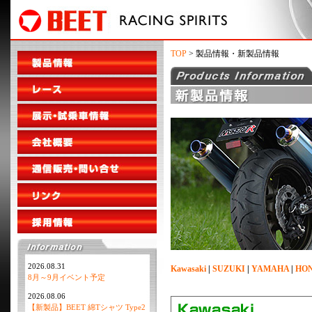
TOP
> 製品情報・新製品情報
2026.08.31
Kawasaki
|
SUZUKI
|
YAMAHA
|
HO
8月～9月イベント予定
2026.08.06
【新製品】BEET 綿Tシャツ Type2