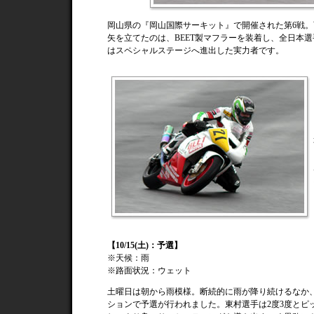
岡山県の『岡山国際サーキット』で開催された第6戦
矢を立てたのは、BEET製マフラーを装着し、全日本
はスペシャルステージへ進出した実力者です。
【10/15(土)：予選】
※天候：雨
※路面状況：ウェット
土曜日は朝から雨模様。断続的に雨が降り続けるなか
ションで予選が行われました。東村選手は2度3度とピ