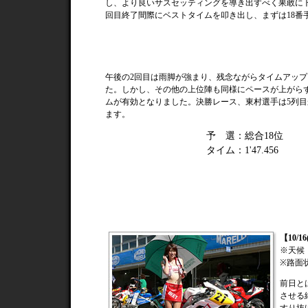
し、より良いサスセッティングを導き出すべく果敢に
回目終了間際にベストタイムを叩き出し、まずは18番
午後の2回目は雨脚が強まり、残念ながらタイムアッ
た。しかし、その他の上位陣も同様にペースが上がら
ムが有効となりました。決勝レース、東村選手は5列
ます。
予 選
：
総合18位
タイム
：
1'47.456
【10/1
※天候
※路面
前日と
させる