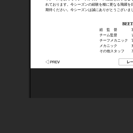
れております。今シーズンの経験を糧に更なる飛躍を
期待ください。今シーズンは誠にありがとうございま
BEET
総 監 督
富
チーム監督
古
チーフメカニック
宮
メカニック
東
その他スタッフ
3