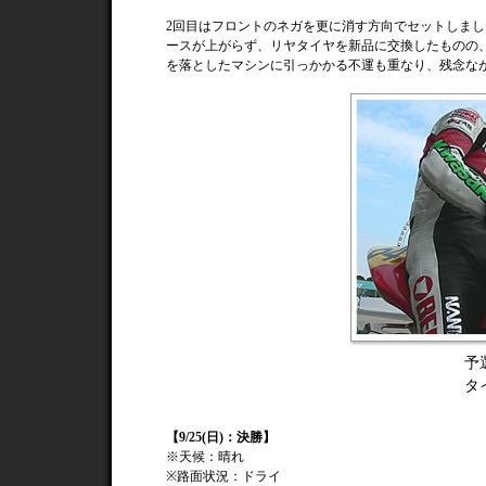
2回目はフロントのネガを更に消す方向でセットしま
ースが上がらず、リヤタイヤを新品に交換したものの
を落としたマシンに引っかかる不運も重なり、残念なが
予
タ
【9/25(日)：決勝】
※天候：晴れ
※路面状況：ドライ