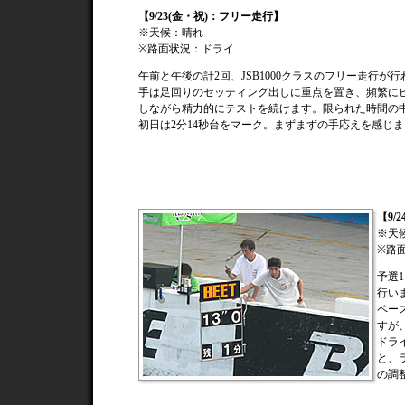
【9/23(金・祝)：フリー走行】
※天候：晴れ
※路面状況：ドライ
午前と午後の計2回、JSB1000クラスのフリー走行が
手は足回りのセッティング出しに重点を置き、頻繁に
しながら精力的にテストを続けます。限られた時間の
初日は2分14秒台をマーク。まずまずの手応えを感じ
【9/
※天
※路
予選
行い
ペー
すが
ドラ
と、
の調整