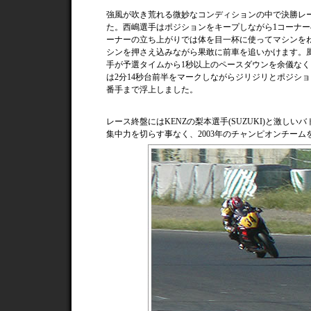
強風が吹き荒れる微妙なコンディションの中で決勝レ
た。西嶋選手はポジションをキープしながら1コーナ
ーナーの立ち上がりでは体を目一杯に使ってマシンを
シンを押さえ込みながら果敢に前車を追いかけます。
手が予選タイムから1秒以上のペースダウンを余儀な
は2分14秒台前半をマークしながらジリジリとポジショ
番手まで浮上しました。
レース終盤にはKENZの梨本選手(SUZUKI)と激し
集中力を切らす事なく、2003年のチャンピオンチー