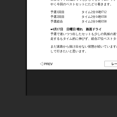
やく今回のベストセットにたどり着きます。
予選1回目
タイム2分16秒712
予選2回目
タイム2分14秒358
予選総合
タイム2分14秒358
●4月17日 日曜日 晴れ 路面ドライ
予選で迷いつつ出したセットも少しの気候の差
走するもタイム的に伸びず、総合27位ベストタイ
まだ迷路から抜け出せない状態が続いていますが
して行きたいと思います。