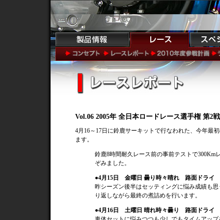
Vol.06 2005年 全日本ロードレース選手権 第2
4月16～17日に鈴鹿サーキットで行なわれた、今年最
ます。
鈴鹿8時間耐久レース前の事前テストで300K
ぞみました。
●4月15日 金曜日 曇り時々晴れ 路面ドライ
昨シーズン後半はセッティングに悩み成績も思
り返しながら最終の煮詰めを行います。
●4月16日 土曜日 晴れ時々曇り 路面ドライ
車体セットに悩みつつも少しでもタイムアップ