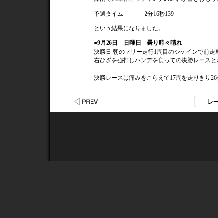
予選タイム
2分16秒139
という結果になりました。
●9月26日 日曜日 曇り時々晴れ
決勝日 朝のフリー走行1周目のシケインで前
右ひざを強打しハンデを負っての決勝レースと
決勝レースは痛みをこらえて17周を走りきり2