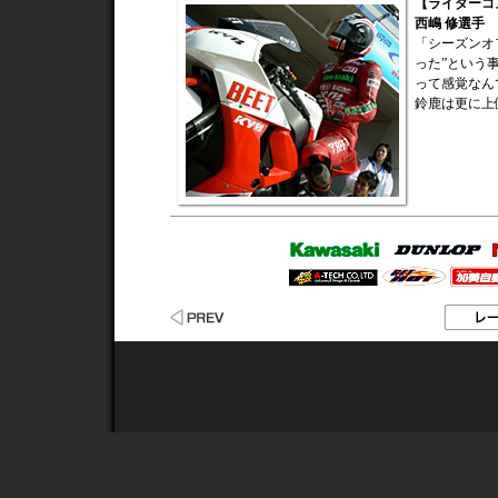
【ライダーコ
西嶋 修選手
「シーズンオ
った”という
って感覚なん
鈴鹿は更に上