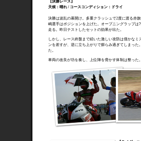
【決勝レース】
天候：晴れ / コースコンディション：ドライ
決勝は波乱の幕開け。多重クラッシュで2度に渡る赤旗
嶋選手はポジションを上げた。オープニングラップは7
走る。昨日テストしたセットの効果が出た。
しかし、レース終盤まで続いた激しい攻防は僅かなミ
ンを差すが、逆に立ち上がりで膨らみ過ぎてしまった
た。
車両の改良が功を奏し、上位陣を脅かす体制は整った。