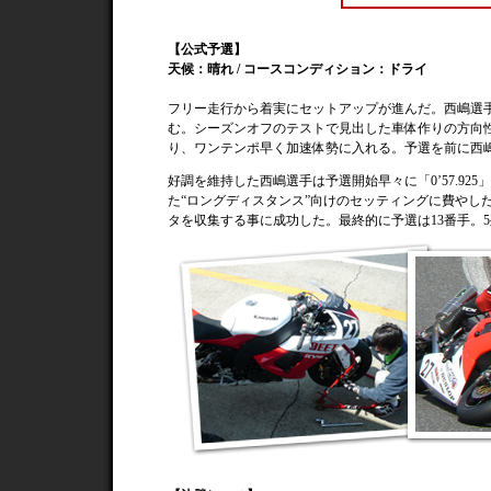
【公式予選】
天候：晴れ / コースコンディション：ドライ
フリー走行から着実にセットアップが進んだ。西嶋選手
む。シーズンオフのテストで見出した車体作りの方向
り、ワンテンポ早く加速体勢に入れる。予選を前に西
好調を維持した西嶋選手は予選開始早々に「0’57.9
た“ロングディスタンス”向けのセッティングに費やし
タを収集する事に成功した。最終的に予選は13番手。