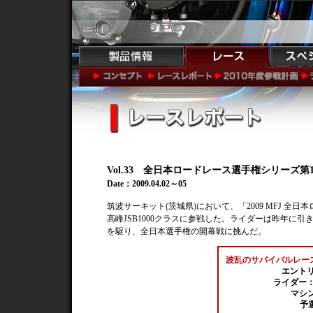
Vol.33 全日本ロードレース選手権シリーズ第
Date：2009.04.02～05
筑波サーキット(茨城県)において、「2009 MFJ 全日
高峰JSB1000クラスに参戦した。ライダーは昨年に引
を駆り、全日本選手権の開幕戦に挑んだ。
波乱のサバイバルレー
エントリ
ライダー：
マシン：
予