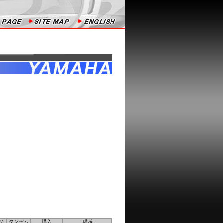
ジ
タンデム
購入
備考