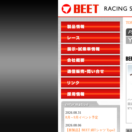
TO
ハ
固
¥7
2026.08.31
8月～9月イベント予定
2026.08.06
【新製品】BEET 綿Tシャツ Type2
商