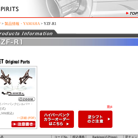
P
>
製品情報・YAMAHA
> YZF-R1
イパーバンク(シルバー・
注)1
定式)
1,500(税込)
>>詳細 (PDF)
品名
コードNo.
税込価格
Back(mm)/UP(mm)
逆チェン