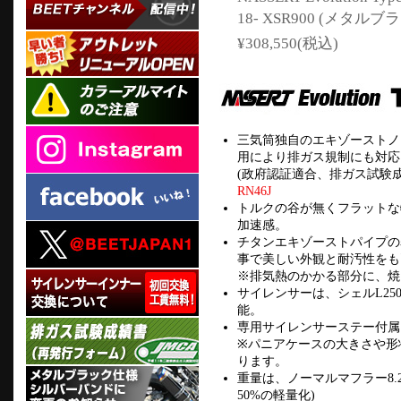
18- XSR900 (メタ
¥308,550(税込)
三気筒独自のエキゾーストノ
用により排ガス規制にも対応
(政府認証適合、排ガス試験
RN46J
トルクの谷が無くフラットな
加速感。
チタンエキゾーストパイプの
事で美しい外観と耐汚性をも
※排気熱のかかる部分に、焼
サイレンサーは、シェルL25
能。
専用サイレンサーステー付属
※パニアケースの大きさや形
ります。
重量は、ノーマルマフラー8.2
50%の軽量化)