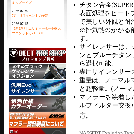
キッズサイズ
チタン合金(SUPE
2026.07.30
表面処理をヒート
7月～8月イベントの予定
で美しい外観と耐
2026.07.15
※排気熱のかかる
【新製品】エリミネーター400 ス
プロケットカバーKIT
す。
サイレンサーは、シ
ンとブルーチタン
ら選択可能。
専用サイレンサー
重量は、ノーマルマフ
と超軽量。(ノーマ
マフラーを装着し
ルフィルター交換
応。
NASSERT Evolution Type