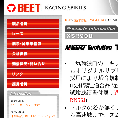
TOP
>
製品情報・YAMAHA
> XSR90
三気筒独自のエキ
もオリジナルサブ
採用により騒音規
(政府認証適合品 近
試験成績書付属：
適
RN56J
)
2026.08.31
8月～9月イベント予定
トルクの谷が無く
2026.08.06
ら高速域まで、ス
【新製品】BEET 綿Tシャツ Type2