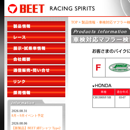
TOP
>
製品情報・車検対応マフラー
車種
適合年式
CB1300SF/SB
03-07
2026.08.31
8月～9月イベント予定
2026.08.06
【新製品】BEET 綿Tシャツ Type2