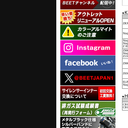
ZRX
Nin
Nin
Nin
Z H
Z90
Nin
Z11
Z90
Z65
ELI
Ninj
CB1
CB1