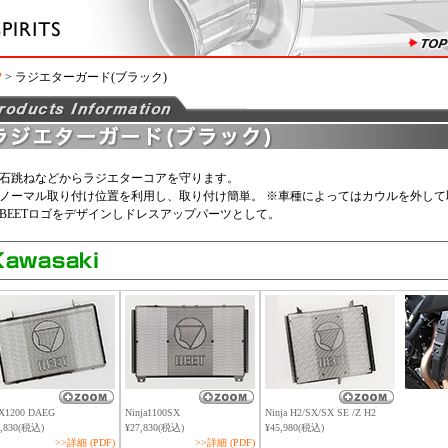
P
> ラジエターガード(ブラック)
石跳ねなどからラジエターコアを守ります。
ノーマル取り付け位置を利用し、取り付け簡単。 ※車種によってはカウルを外して
BEETロゴをデザインしドレスアップパーツとして。
X1200 DAEG
Ninja1100SX
Ninja H2/SX/SX SE /Z H2
7,830(税込)
¥27,830(税込)
¥45,980(税込)
>>詳細 (PDF)
>>詳細 (PDF)