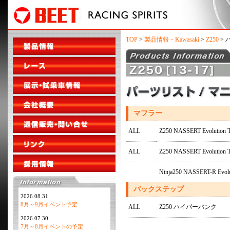
TOP
>
製品情報・Kawasaki
>
Z250
> 
マフラー
ALL
Z250 NASSERT Evolut
ALL
Z250 NASSERT Evolution 
Ninja250 NASSERT-R E
バックステップ
2026.08.31
8月～9月イベント予定
ALL
Z250 ハイパーバンク
2026.07.30
7月～8月イベントの予定